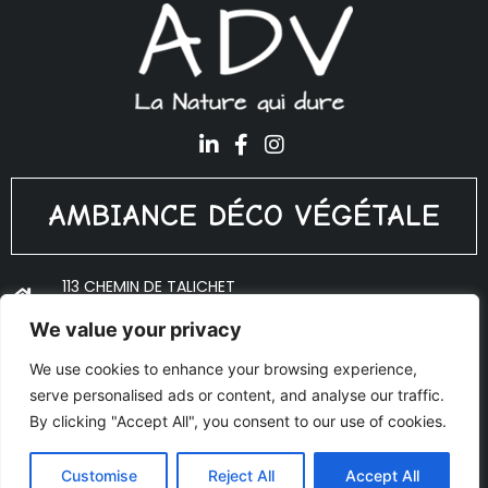
AMBIANCE DÉCO VÉGÉTALE
113 CHEMIN DE TALICHET
69640 PORTE DES PIERRES DORÉES
We value your privacy
ADV@PLANTES-INTERIEUR.FR
We use cookies to enhance your browsing experience,
06 18 10 53 27
serve personalised ads or content, and analyse our traffic.
© Copyright 2020 Ambiance Déco Végétale - Réalisé par
By clicking "Accept All", you consent to our use of cookies.
AJOO
Mentions légales
Customise
Reject All
Accept All