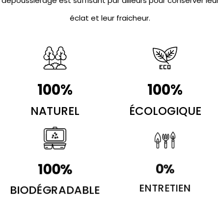
dépoussiérage est suffisant par ailleurs pour conserver leur
éclat et leur fraicheur.
100
%
100
%
NATUREL
ÉCOLOGIQUE
100
%
0
%
BIODÉGRADABLE
ENTRETIEN