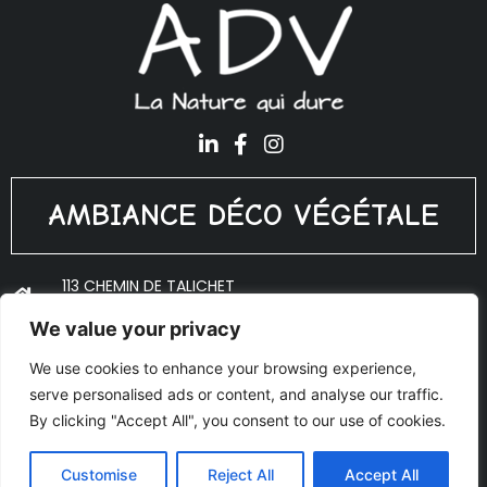
AMBIANCE DÉCO VÉGÉTALE
113 CHEMIN DE TALICHET
69640 PORTE DES PIERRES DORÉES
We value your privacy
ADV@PLANTES-INTERIEUR.FR
We use cookies to enhance your browsing experience,
06 18 10 53 27
serve personalised ads or content, and analyse our traffic.
© Copyright 2020 Ambiance Déco Végétale - Réalisé par
By clicking "Accept All", you consent to our use of cookies.
AJOO
Mentions légales
Customise
Reject All
Accept All