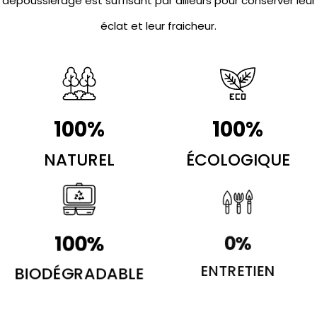
dépoussiérage est suffisant par ailleurs pour conserver leur
éclat et leur fraicheur.
100
%
100
%
NATUREL
ÉCOLOGIQUE
100
%
0
%
BIODÉGRADABLE
ENTRETIEN