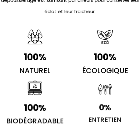
dépoussiérage est suffisant par ailleurs pour conserver leur
éclat et leur fraicheur.
100
%
100
%
NATUREL
ÉCOLOGIQUE
100
%
0
%
BIODÉGRADABLE
ENTRETIEN