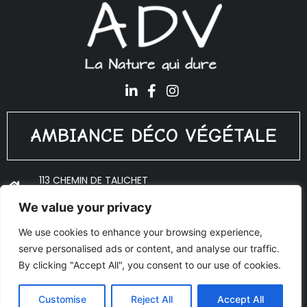
AMBIANCE DÉCO VÉGÉTALE
113 CHEMIN DE TALICHET
69640 PORTE DES PIERRES DORÉES
We value your privacy
ADV@PLANTES-INTERIEUR.FR
We use cookies to enhance your browsing experience,
06 18 10 53 27
serve personalised ads or content, and analyse our traffic.
© Copyright 2020 Ambiance Déco Végétale - Réalisé par
By clicking "Accept All", you consent to our use of cookies.
AJOO
Mentions légales
Customise
Reject All
Accept All