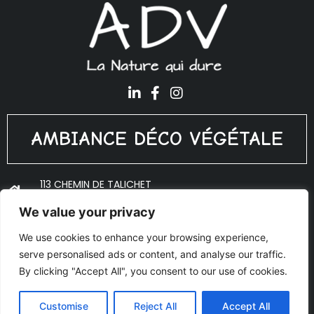
AMBIANCE DÉCO VÉGÉTALE
113 CHEMIN DE TALICHET
69640 PORTE DES PIERRES DORÉES
We value your privacy
ADV@PLANTES-INTERIEUR.FR
We use cookies to enhance your browsing experience,
06 18 10 53 27
serve personalised ads or content, and analyse our traffic.
© Copyright 2020 Ambiance Déco Végétale - Réalisé par
By clicking "Accept All", you consent to our use of cookies.
AJOO
Mentions légales
Customise
Reject All
Accept All