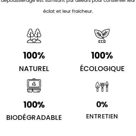
dépoussiérage est suffisant par ailleurs pour conserver leur
éclat et leur fraicheur.
100
%
100
%
NATUREL
ÉCOLOGIQUE
100
%
0
%
BIODÉGRADABLE
ENTRETIEN