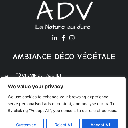
AMBIANCE DÉCO VÉGÉTALE
113 CHEMIN DE TALICHET
69640 PORTE DES PIERRES DORÉES
We value your privacy
ADV@PLANTES-INTERIEUR.FR
We use cookies to enhance your browsing experience,
06 18 10 53 27
serve personalised ads or content, and analyse our traffic.
© Copyright 2020 Ambiance Déco Végétale - Réalisé par
By clicking "Accept All", you consent to our use of cookies.
AJOO
Mentions légales
Customise
Reject All
Accept All