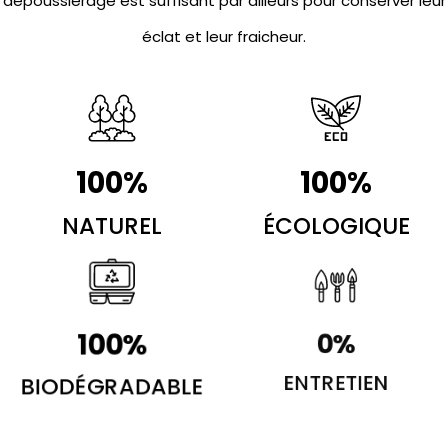
dépoussiérage est suffisant par ailleurs pour conserver leur
éclat et leur fraicheur.
100
%
100
%
NATUREL
ÉCOLOGIQUE
100
%
0
%
BIODÉGRADABLE
ENTRETIEN