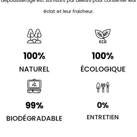
dépoussiérage est suffisant par ailleurs pour conserver leur
éclat et leur fraicheur.
100
%
100
%
NATUREL
ÉCOLOGIQUE
100
%
0
%
BIODÉGRADABLE
ENTRETIEN