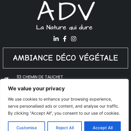
AMBIANCE DÉCO VÉGÉTALE
113 CHEMIN DE TALICHET
69640 PORTE DES PIERRES DORÉES
We value your privacy
ADV@PLANTES-INTERIEUR.FR
We use cookies to enhance your browsing experience,
06 18 10 53 27
serve personalised ads or content, and analyse our traffic.
© Copyright 2020 Ambiance Déco Végétale - Réalisé par
By clicking "Accept All", you consent to our use of cookies.
AJOO
Mentions légales
Customise
Reject All
Accept All