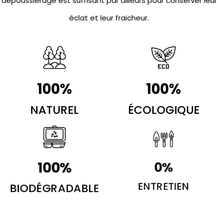
dépoussiérage est suffisant par ailleurs pour conserver leur
éclat et leur fraicheur.
100
%
100
%
NATUREL
ÉCOLOGIQUE
100
%
0
%
BIODÉGRADABLE
ENTRETIEN