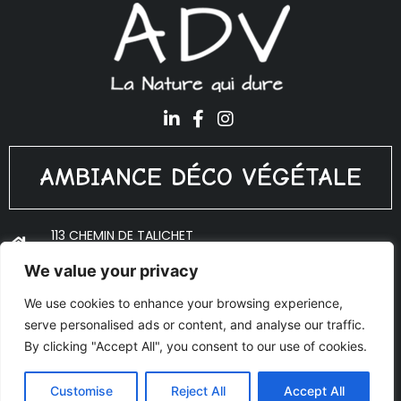
AMBIANCE DÉCO VÉGÉTALE
113 CHEMIN DE TALICHET
69640 PORTE DES PIERRES DORÉES
We value your privacy
ADV@PLANTES-INTERIEUR.FR
We use cookies to enhance your browsing experience,
06 18 10 53 27
serve personalised ads or content, and analyse our traffic.
© Copyright 2020 Ambiance Déco Végétale - Réalisé par
By clicking "Accept All", you consent to our use of cookies.
AJOO
Mentions légales
Customise
Reject All
Accept All