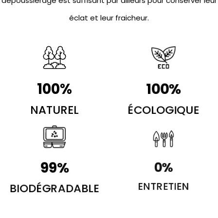
dépoussiérage est suffisant par ailleurs pour conserver leur
éclat et leur fraicheur.
100
%
100
%
NATUREL
ÉCOLOGIQUE
100
%
0
%
BIODÉGRADABLE
ENTRETIEN