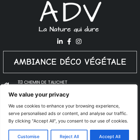
AMBIANCE DÉCO VÉGÉTALE
113 CHEMIN DE TALICHET
69640 PORTE DES PIERRES DORÉES
We value your privacy
ADV@PLANTES-INTERIEUR.FR
We use cookies to enhance your browsing experience,
06 18 10 53 27
serve personalised ads or content, and analyse our traffic.
© Copyright 2020 Ambiance Déco Végétale - Réalisé par
By clicking "Accept All", you consent to our use of cookies.
AJOO
Mentions légales
Customise
Reject All
Accept All