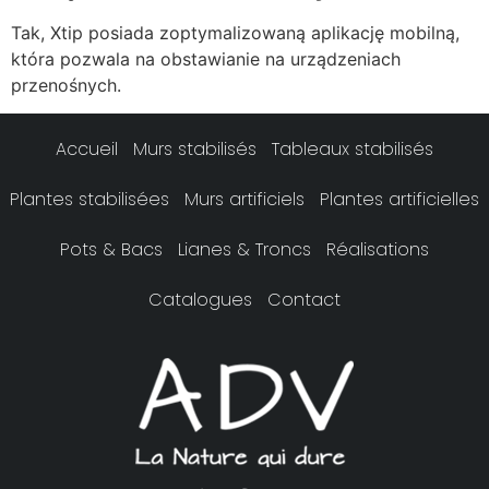
Tak, Xtip posiada zoptymalizowaną aplikację mobilną,
która pozwala na obstawianie na urządzeniach
przenośnych.
Accueil
Murs stabilisés
Tableaux stabilisés
Plantes stabilisées
Murs artificiels
Plantes artificielles
Pots & Bacs
Lianes & Troncs
Réalisations
Catalogues
Contact