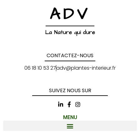
ADV
La Nature qui dure
CONTACTEZ-NOUS
06 18 10 53 27
adv@plantes-interieur.fr
SUIVEZ NOUS SUR
MENU