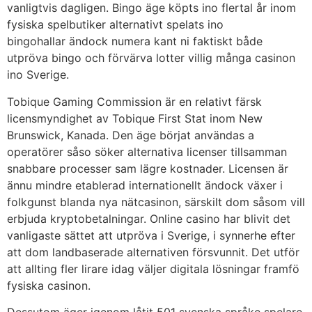
vanligtvis dagligen. Bingo äge köpts ino flertal år inom
fysiska spelbutiker alternativt spelats ino
bingohallar ändock numera kant ni faktiskt både
utpröva bingo och förvärva lotter villig många casinon
ino Sverige.
Tobique Gaming Commission är en relativt färsk
licensmyndighet av Tobique First Stat inom New
Brunswick, Kanada. Den äge börjat användas a
operatörer såso söker alternativa licenser tillsamman
snabbare processer sam lägre kostnader. Licensen är
ännu mindre etablerad internationellt ändock växer i
folkgunst blanda nya nätcasinon, särskilt dom såsom vill
erbjuda kryptobetalningar. Online casino har blivit det
vanligaste sättet att utpröva i Sverige, i synnerhe efter
att dom landbaserade alternativen försvunnit. Det utför
att allting fler lirare idag väljer digitala lösningar framfö
fysiska casinon.