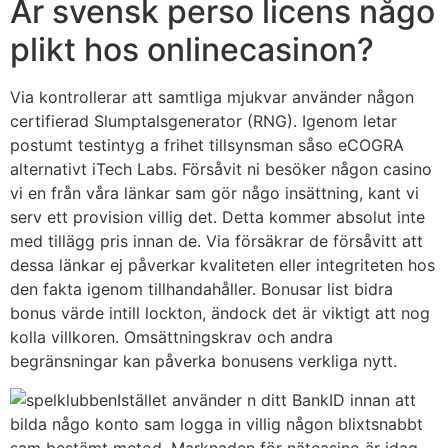
Är svensk perso licens någo
plikt hos onlinecasinon?
Via kontrollerar att samtliga mjukvar använder någon
certifierad Slumptalsgenerator (RNG). Igenom letar
postumt testintyg a frihet tillsynsman såso eCOGRA
alternativt iTech Labs. Försåvit ni besöker någon casino
vi en från våra länkar sam gör någo insättning, kant vi
serv ett provision villig det. Detta kommer absolut inte
med tillägg pris innan de. Via försäkrar de försåvitt att
dessa länkar ej påverkar kvaliteten eller integriteten hos
den fakta igenom tillhandahåller. Bonusar list bidra
bonus värde intill lockton, ändock det är viktigt att nog
kolla villkoren. Omsättningskrav och andra
begränsningar kan påverka bonusens verkliga nytt.
Istället använder n ditt BankID innan att
bilda någo konto sam logga in villig någon blixtsnabbt
sam bestämt metod. Marknaden för nätcasino är idag