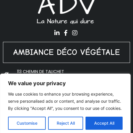
AMBIANCE DÉCO VÉGÉTALE
113 CHEMIN DE TALICHET
69640 PORTE DES PIERRES DORÉES
We value your privacy
ADV@PLANTES-INTERIEUR.FR
We use cookies to enhance your browsing experience,
06 18 10 53 27
serve personalised ads or content, and analyse our traffic.
© Copyright 2020 Ambiance Déco Végétale - Réalisé par
By clicking "Accept All", you consent to our use of cookies.
AJOO
Mentions légales
Customise
Reject All
Accept All