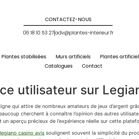
CONTACTEZ-NOUS
06 18 10 53 27
adv@plantes-interieur.fr
Plantes stabilisées
Murs artificiels
Plantes artificie
Catalogues
Contact
nce utilisateur sur Legi
igne qui attire de nombreux amateurs de jeux d’argent grâc
aucoup cherchent à connaître l’opinion des autres utilisateur
 un aperçu précieux de l’expérience réelle sur cette platef
legiano casino avis
soulignent souvent la simplicité du proce