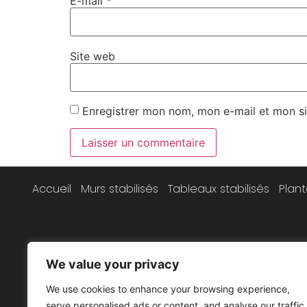
E-mail
*
Site web
Enregistrer mon nom, mon e-mail et mon si
Accueil
Murs stabilisés
Tableaux stabilisés
Plant
We value your privacy
We use cookies to enhance your browsing experience,
serve personalised ads or content, and analyse our traffic.