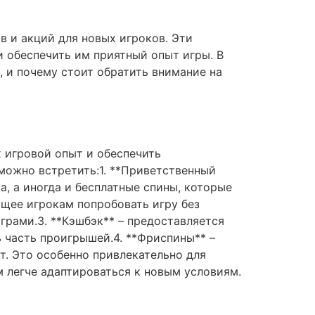
в и акций для новых игроков. Эти
и обеспечить им приятный опыт игры. В
, и почему стоит обратить внимание на
х игровой опыт и обеспечить
можно встретить:1. **Приветственный
, а иногда и бесплатные спины, которые
ющее игрокам попробовать игру без
грами.3. **Кэшбэк** – предоставляется
ь часть проигрышей.4. **Фриспины** –
т. Это особенно привлекательно для
 легче адаптироваться к новым условиям.