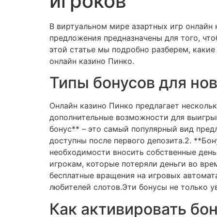
игроков
В виртуальном мире азартных игр онлайн 
предложения предназначены для того, что
этой статье мы подробно разберем, какие
онлайн казино Пинко.
Типы бонусов для но
Онлайн казино Пинко предлагает нескольк
дополнительные возможности для выигрыш
бонус** – это самый популярный вид пред
доступны после первого депозита.2. **Бо
необходимости вносить собственные деньг
игрокам, которые потеряли деньги во вре
бесплатные вращения на игровых автомата
любителей слотов.Эти бонусы не только у
Как активировать бо