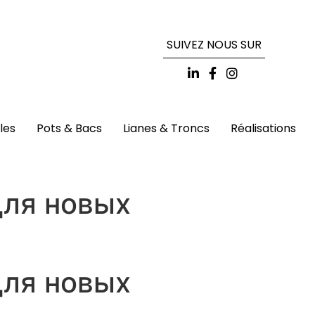
SUIVEZ NOUS SUR
lles
Pots & Bacs
Lianes & Troncs
Réalisations
для новых
для новых