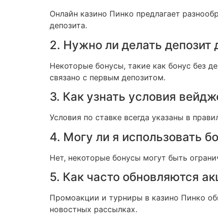
Онлайн казино Пинко предлагает разнооб
депозита.
2. Нужно ли делать депозит
Некоторые бонусы, такие как бонус без д
связано с первым депозитом.
3. Как узнать условия вейдж
Условия по ставке всегда указаны в прави
4. Могу ли я использовать б
Нет, некоторые бонусы могут быть ограни
5. Как часто обновляются ак
Промоакции и турниры в казино Пинко обн
новостных рассылках.