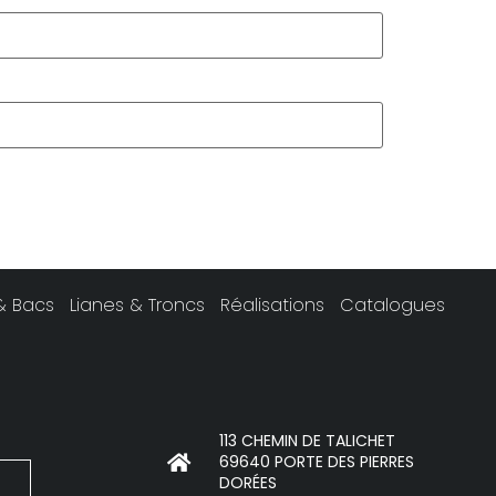
& Bacs
Lianes & Troncs
Réalisations
Catalogues
113 CHEMIN DE TALICHET
69640 PORTE DES PIERRES
DORÉES