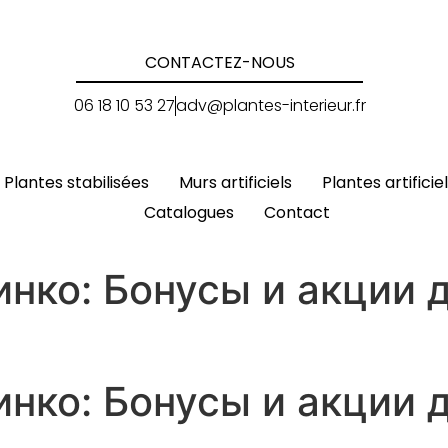
CONTACTEZ-NOUS
06 18 10 53 27
adv@plantes-interieur.fr
Plantes stabilisées
Murs artificiels
Plantes artificie
Catalogues
Contact
инко: Бонусы и акции 
инко: Бонусы и акции 