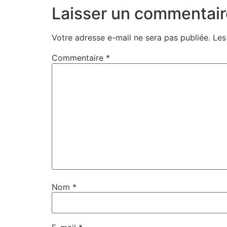
Laisser un commentair
Votre adresse e-mail ne sera pas publiée.
Les
Commentaire
*
Nom
*