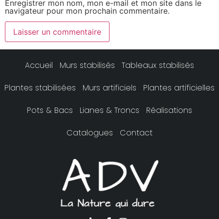
Enregistrer mon nom, mon e-mail et mon site dans le
navigateur pour mon prochain commentaire.
Accueil
Murs stabilisés
Tableaux stabilisés
Plantes stabilisées
Murs artificiels
Plantes artificielles
Pots & Bacs
Lianes & Troncs
Réalisations
Catalogues
Contact