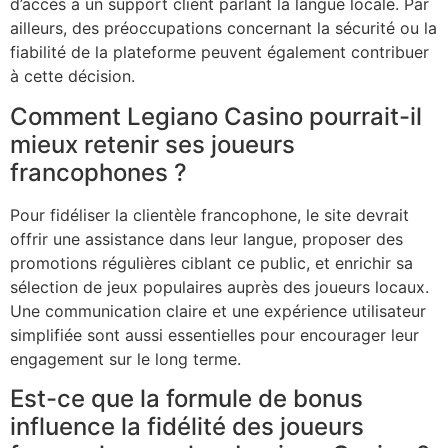
d’accès à un support client parlant la langue locale. Par
ailleurs, des préoccupations concernant la sécurité ou la
fiabilité de la plateforme peuvent également contribuer
à cette décision.
Comment Legiano Casino pourrait-il
mieux retenir ses joueurs
francophones ?
Pour fidéliser la clientèle francophone, le site devrait
offrir une assistance dans leur langue, proposer des
promotions régulières ciblant ce public, et enrichir sa
sélection de jeux populaires auprès des joueurs locaux.
Une communication claire et une expérience utilisateur
simplifiée sont aussi essentielles pour encourager leur
engagement sur le long terme.
Est-ce que la formule de bonus
influence la fidélité des joueurs