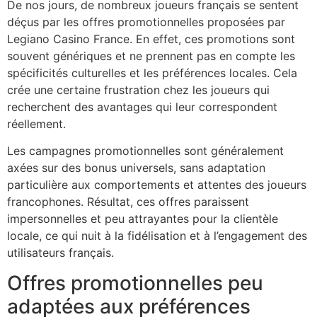
De nos jours, de nombreux joueurs français se sentent
déçus par les offres promotionnelles proposées par
Legiano Casino France. En effet, ces promotions sont
souvent génériques et ne prennent pas en compte les
spécificités culturelles et les préférences locales. Cela
crée une certaine frustration chez les joueurs qui
recherchent des avantages qui leur correspondent
réellement.
Les campagnes promotionnelles sont généralement
axées sur des bonus universels, sans adaptation
particulière aux comportements et attentes des joueurs
francophones. Résultat, ces offres paraissent
impersonnelles et peu attrayantes pour la clientèle
locale, ce qui nuit à la fidélisation et à l’engagement des
utilisateurs français.
Offres promotionnelles peu
adaptées aux préférences