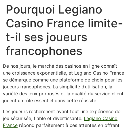
Pourquoi Legiano
Casino France limite-
t-il ses joueurs
francophones
De nos jours, le marché des casinos en ligne connaît
une croissance exponentielle, et Legiano Casino France
se démarque comme une plateforme de choix pour les
joueurs francophones. La simplicité d’utilisation, la
variété des jeux proposés et la qualité du service client
jouent un rôle essentiel dans cette réussite.
Les joueurs recherchent avant tout une expérience de
jeu sécurisée, fiable et divertissante.
Legiano Casino
France
répond parfaitement à ces attentes en offrant