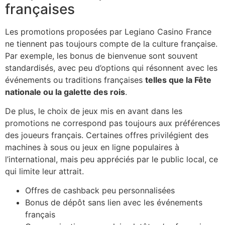
françaises
Les promotions proposées par Legiano Casino France
ne tiennent pas toujours compte de la culture française.
Par exemple, les bonus de bienvenue sont souvent
standardisés, avec peu d’options qui résonnent avec les
événements ou traditions françaises
telles que la Fête
nationale ou la galette des rois
.
De plus, le choix de jeux mis en avant dans les
promotions ne correspond pas toujours aux préférences
des joueurs français. Certaines offres privilégient des
machines à sous ou jeux en ligne populaires à
l’international, mais peu appréciés par le public local, ce
qui limite leur attrait.
Offres de cashback peu personnalisées
Bonus de dépôt sans lien avec les événements
français