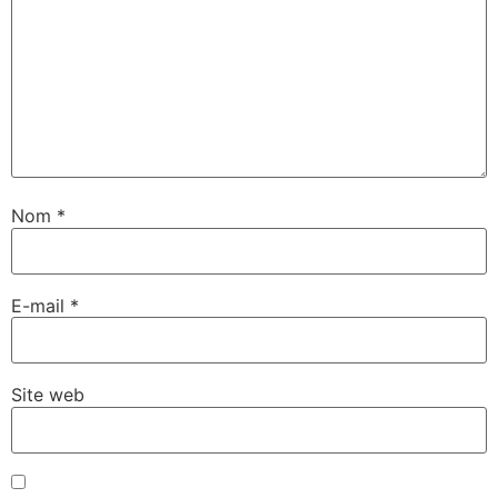
Nom
*
E-mail
*
Site web