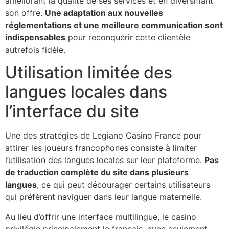
améliorant la qualité de ses services et en diversifiant
son offre.
Une adaptation aux nouvelles
réglementations et une meilleure communication sont
indispensables
pour reconquérir cette clientèle
autrefois fidèle.
Utilisation limitée des
langues locales dans
l’interface du site
Une des stratégies de Legiano Casino France pour
attirer les joueurs francophones consiste à limiter
l’utilisation des langues locales sur leur plateforme.
Pas
de traduction complète du site dans plusieurs
langues
, ce qui peut décourager certains utilisateurs
qui préfèrent naviguer dans leur langue maternelle.
Au lieu d’offrir une interface multilingue, le casino
privilégie principalement le français, avec seulement